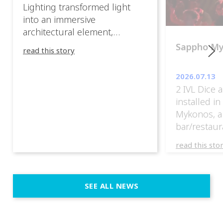
Lighting transformed light
into an immersive
architectural element,
blurring the boundaries
Sappho M
read this story
between the artwork, the
venue, and the visitors. Rather
2026.07.13
than simply illuminating the
2 IVL Dice 
exhibition, IVL helped shape
installed i
an environment where every
Mykonos, a
room offered a new
bar/restaur
atmosphere and every
overlooking
movement revealed a
read this sto
Greece.
different perspective. 📍
@cassiopeia_berlin IVL
Certified Provider: Output […]
SEE ALL NEWS