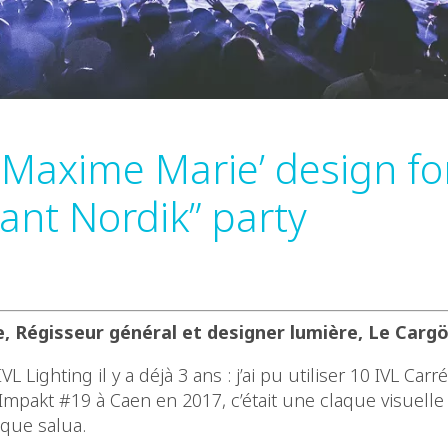
 Maxime Marie’ design fo
ant Nordik” party
 Régisseur général et designer lumière, Le Cargö
IVL Lighting il y a déjà 3 ans : j’ai pu utiliser 10 IVL Carr
 Impakt #19 à Caen en 2017, c’était une claque visuelle
tique salua.