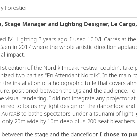
y Forestier
 Stage Manager and Lighting Designer, Le Cargö,
ered IVL Lighting 3 years ago: I used 10 IVL Carrés at th
 Caen in 2017 where the whole artistic direction appla
al impact.
21st edition of the Nordik Impakt Festival couldn’t take p
nized two parties “En Attendant Nordik”. In the main r
h the installation of a holographic tulle that covers alm
ure, positioned between the DJs and the audience. To
visual rendering, I did not integrate any projector at
referred to focus my light design on the dancefloor an
 AuraXB to bathe spectators under a tsunami of light, 
 only 20m wide by 10m deep plus 200-seat bleachers.
nk between the stage and the dancefloor
I chose to pu