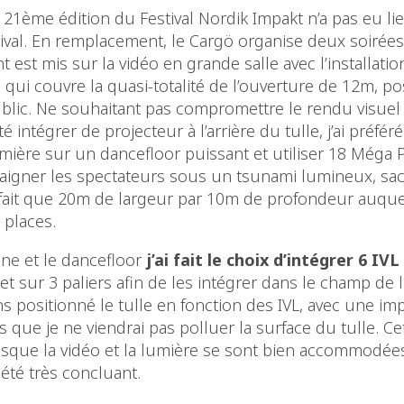
 21ème édition du Festival Nordik Impakt n’a pas eu li
tival. En remplacement, le Cargö organise deux soirées
nt est mis sur la vidéo en grande salle avec l’installatio
qui couvre la quasi-totalité de l’ouverture de 12m, po
ublic. Ne souhaitant pas compromettre le rendu visuel 
té intégrer de projecteur à l’arrière du tulle, j’ai préfé
ière sur un dancefloor puissant et utiliser 18 Méga P
igner les spectateurs sous un tsunami lumineux, sac
fait que 20m de largeur par 10m de profondeur auquel
 places.
ène et le dancefloor
j’ai fait le choix d’intégrer 6 IV
 et sur 3 paliers afin de les intégrer dans le champ de 
s positionné le tulle en fonction des IVL, avec une im
is que je ne viendrai pas polluer la surface du tulle. C
isque la vidéo et la lumière se sont bien accommodées 
a été très concluant.