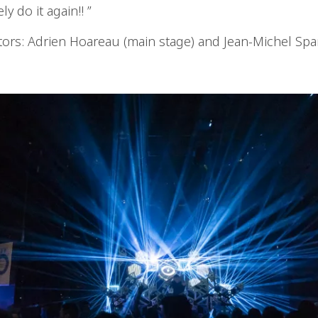
ly do it again!! ”
tors: Adrien Hoareau (main stage) and Jean-Michel Spani