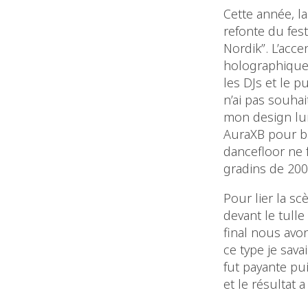
Cette année, la
refonte du fes
Nordik”. L’acce
holographique 
les DJs et le p
n’ai pas souhai
mon design lum
AuraXB pour ba
dancefloor ne 
gradins de 200
Pour lier la sc
devant le tulle
final nous avon
ce type je sava
fut payante pu
et le résultat 