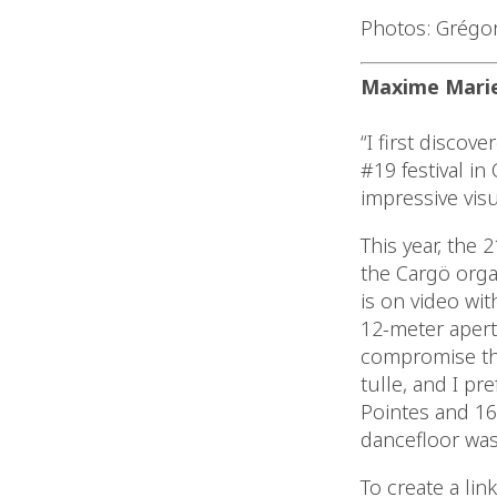
Photos: Grégor
Maxime Marie,
“I first discov
#19 festival in
impressive visu
This year, the 
the Cargö orga
is on video wit
12-meter apert
compromise the 
tulle, and I p
Pointes and 16
dancefloor was
To create a li