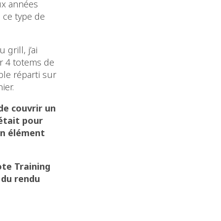
eux années
c ce type de
rill, j’ai
er 4 totems de
le réparti sur
ier.
de couvrir un
était pour
un élément
ote Training
 du rendu