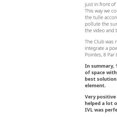
just in front o
This way we co
the tulle accor
pollute the sur
the video and t
The Club was no
integrate a po
Pointes, 8 Par 
In summary, 
of space with
best solution
element.
Very positive
helped a lot 
IVL was perfe