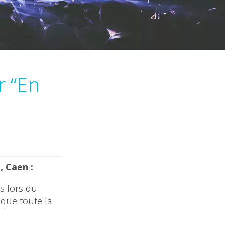
r “En
, Caen :
és lors du
 que toute la