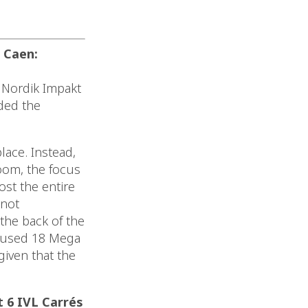
 Caen:
e Nordik Impakt
uded the
lace. Instead,
oom, the focus
ost the entire
 not
 the back of the
d used 18 Mega
given that the
t 6 IVL Carrés