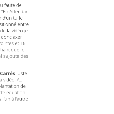
eu faute de
 “En Attendant
n d’un tulle
sitionné entre
de la vidéo je
ré donc axer
ointes et 16
hant que le
 s’ajoute des
L Carrés
juste
la vidéo. Au
plantation de
ette équation
l’un à l’autre