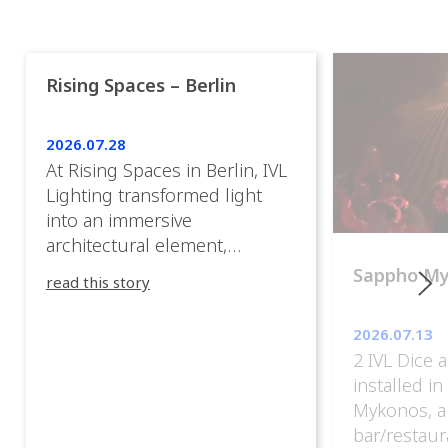
Rising Spaces – Berlin
2026.07.28
At Rising Spaces in Berlin, IVL
Lighting transformed light
into an immersive
architectural element,
blurring the boundaries
Sappho M
read this story
between the artwork, the
venue, and the visitors. Rather
2026.07.13
than simply illuminating the
2 IVL Dice 
exhibition, IVL helped shape
installed i
an environment where every
Mykonos, a
room offered a new
bar/restaur
atmosphere and every