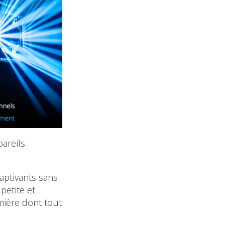
areils
captivants sans
petite et
mière dont tout