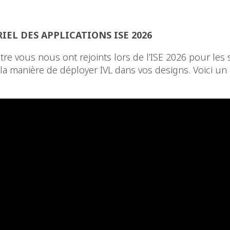
IEL DES APPLICATIONS ISE 2026
re vous nous ont rejoints lors de l’ISE 2026 pour les 
 la manière de déployer IVL dans vos designs. Voici un 