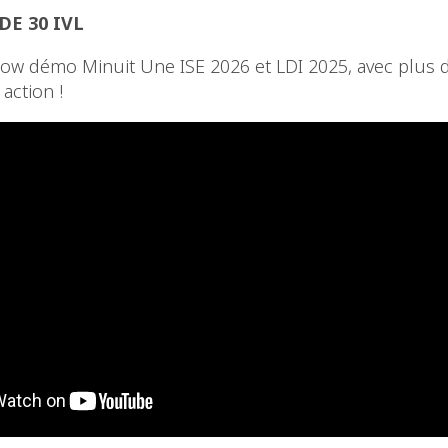
E 30 IVL
ow démo Minuit Une ISE 2026 et LDI 2025, avec plus d
 action !