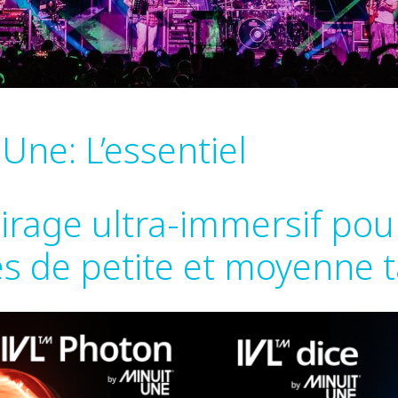
Une: L’essentiel
irage ultra-immersif pou
es de petite et moyenne ta