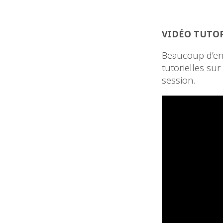
VIDÉO TUTOR
Beaucoup d’ent
tutorielles sur
session.