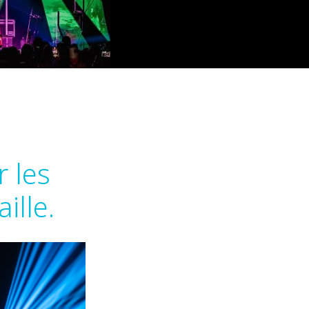
r les
ille.