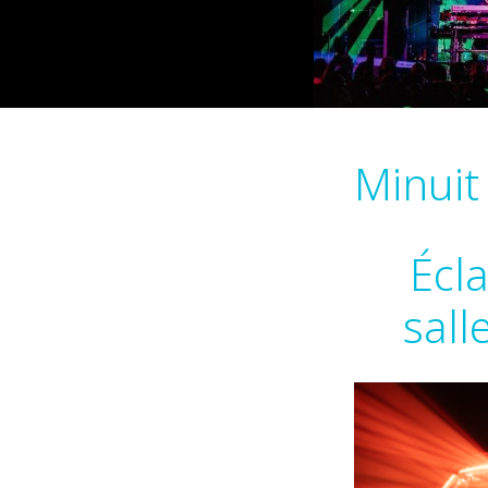
Minuit 
Écla
sall