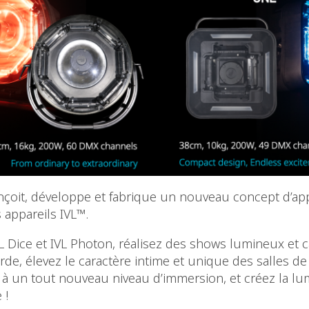
çoit, développe et fabrique un nouveau concept d’app
s appareils IVL™.
VL Dice et IVL Photon, réalisez des shows lumineux et 
urde, élevez le caractère intime et unique des salles de 
 à un tout nouveau niveau d’immersion, et créez la lu
 !