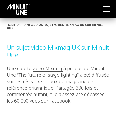
HOMEPAGE
>
NEWS
>
UN SUJET VIDÉO MIXMAG UK SUR MINUIT
UNE
Un sujet vidéo Mixmag UK sur Minuit
Une
Une courte
vidéo Mixmag
à propos de Minuit
Une “The future of stage lighting” a été diffusée
sur les réseaux sociaux du magazine de
référence britannique. Partagée 300 fois et
commentée autant, elle a assez vite dépassée
les 60 000 vues sur Facebook.