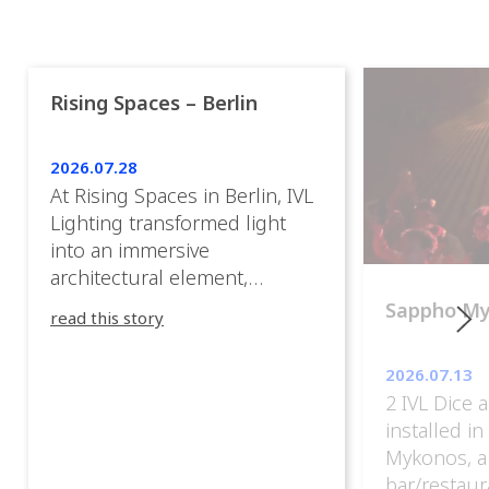
Rising Spaces – Berlin
2026.07.28
At Rising Spaces in Berlin, IVL
Lighting transformed light
into an immersive
architectural element,
blurring the boundaries
Sappho M
read this story
between the artwork, the
venue, and the visitors. Rather
2026.07.13
than simply illuminating the
2 IVL Dice 
exhibition, IVL helped shape
installed i
an environment where every
Mykonos, a
room offered a new
bar/restaur